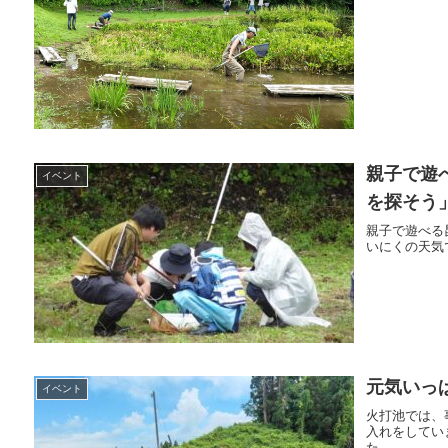
親子で遊
イベント
を探そう
親子で遊べる
いにくの天気
元気いっ
イベント
火打池では、
入れをしてい
た。