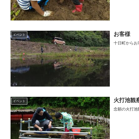
お客様
イベント
十日町からお
火打池観
イベント
念願の火打池