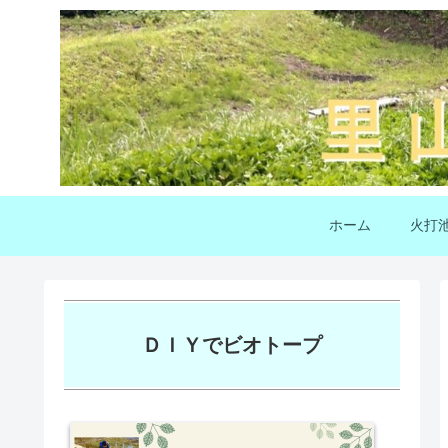
ホーム
火打
ＤＩＹでビオトープ