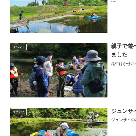
親子で遊
イベント
ました
昆虫はかせネ
ジュンサ
イベント
ジュンサイの