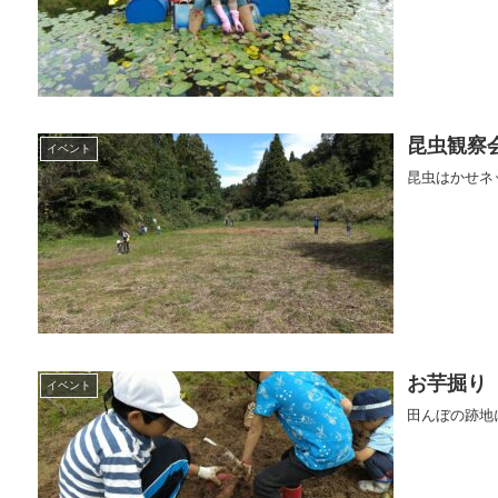
昆虫観察
イベント
昆虫はかせネ
お芋掘り
イベント
田んぼの跡地