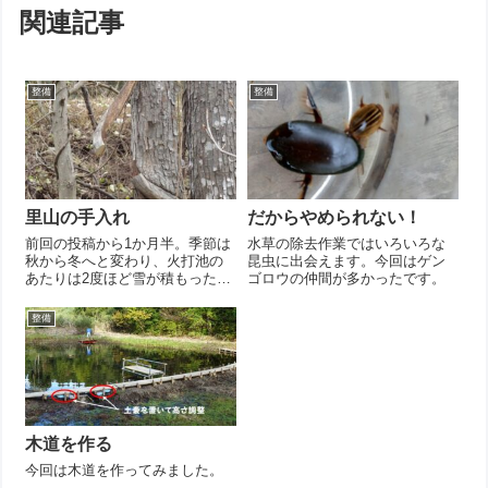
関連記事
整備
整備
里山の手入れ
だからやめられない！
前回の投稿から1か月半。季節は
水草の除去作業ではいろいろな
秋から冬へと変わり、火打池の
昆虫に出会えます。今回はゲン
あたりは2度ほど雪が積もったよ
ゴロウの仲間が多かったです。
うです。さすがに溶けましたが
池の水が増えてしまって排水が
整備
追い付かず、池に入ることはで
きません。歩道が三カ所ほど浮
きかけておりちょっと不安で
す。そのため、...
木道を作る
今回は木道を作ってみました。