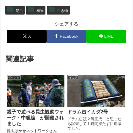
昆虫
植物
生き物
シェアする
X
Facebook
LINE
関連記事
イベント
イカダ
親子で遊べる昆虫観察ウォ
ドラム缶イカダ2号
ーク・中級編 が開催され
ドラム缶筏２号完成！と思った
ました
ら試乗して１時間持たずに崩壊
でした。
昆虫はかせネットワークさん