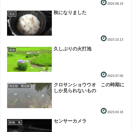
2024.08.19
秋になりました
昆虫
2023.10.13
久しぶりの火打池
昆虫
2023.07.06
クロサンショウウオ この時期に
両生類、爬虫類
しか見られないもの
2023.04.18
センサーカメラ
動物、鳥