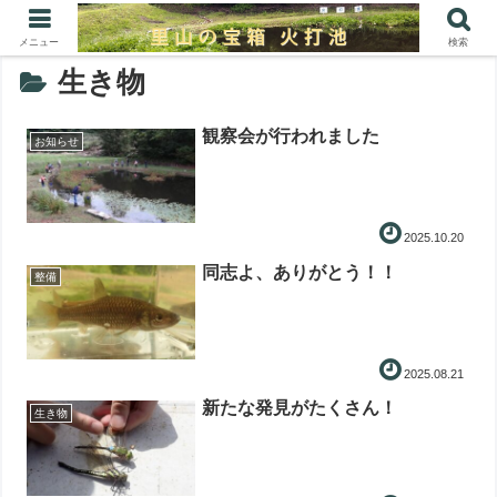
メニュー
検索
生き物
観察会が行われました
お知らせ
2025.10.20
同志よ、ありがとう！！
整備
2025.08.21
新たな発見がたくさん！
生き物