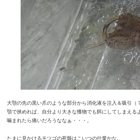
大顎の先の黒い爪のような部分から消化液を注入＆吸引（
顎で挟めれば、自分より大きな獲物でも餌にしてしまえる
噛まれたら痛いだろうななぁ・・・。
たまに見かけるモツゴの死骸はこいつの仕業かな。