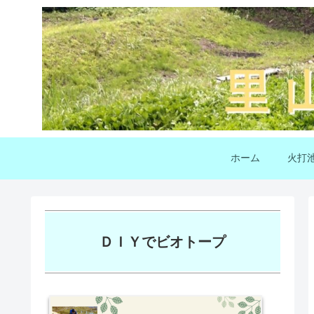
ホーム
火打
ＤＩＹでビオトープ