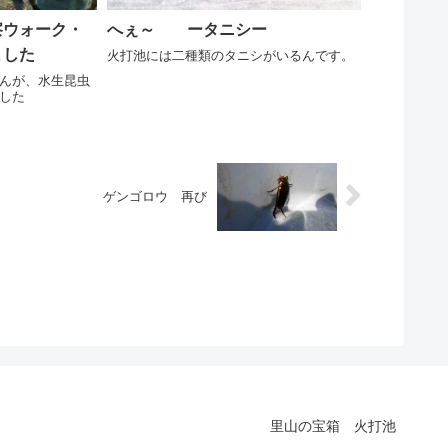
察ウォーク・
へぇ～ ータニシー
ました
火打池には二種類のタニシがいるんです。
んが、水生昆虫
した
ゲンゴロウ 再び
里山の宝箱 火打池