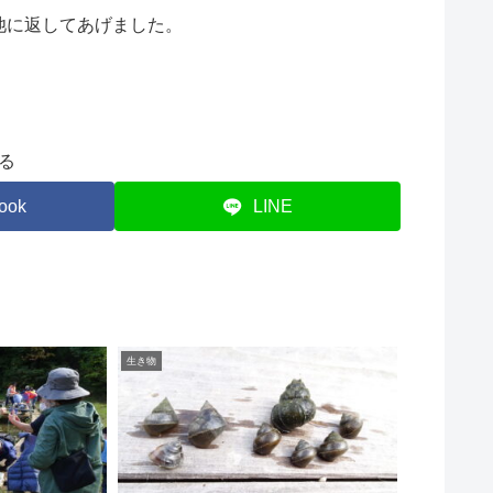
池に返してあげました。
る
ook
LINE
生き物