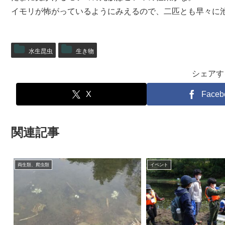
イモリが怖がっているようにみえるので、二匹とも早々に
水生昆虫
生き物
シェアす
X
Faceb
関連記事
両生類、爬虫類
イベント