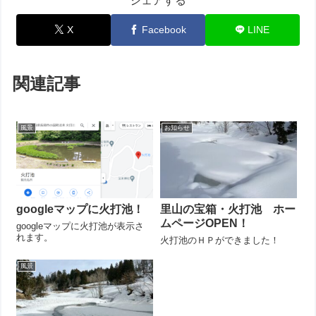
シェアする
X
Facebook
LINE
関連記事
風景
お知らせ
googleマップに火打池！
里山の宝箱・火打池 ホー
ムページOPEN！
googleマップに火打池が表示さ
れます。
火打池のＨＰができました！
風景