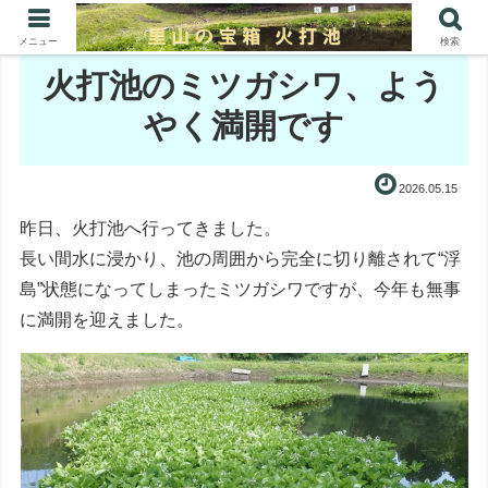
メニュー
検索
火打池のミツガシワ、よう
やく満開です
2026.05.15
昨日、火打池へ行ってきました。
長い間水に浸かり、池の周囲から完全に切り離されて“浮
島”状態になってしまったミツガシワですが、今年も無事
に満開を迎えました。