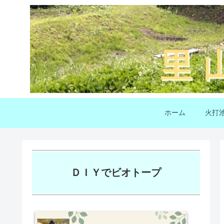
ホーム
火打
ＤＩＹでビオトープ