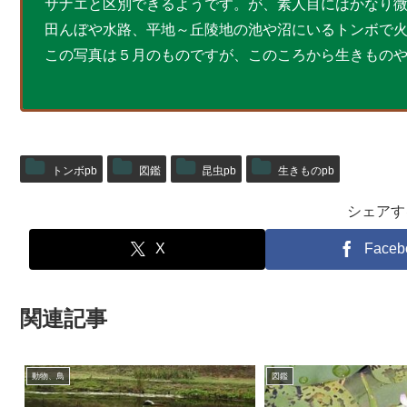
サナエと区別できるようです。が、素人目にはかなり
田んぼや水路、平地～丘陵地の池や沼にいるトンボで
この写真は５月のものですが、このころから生きもの
トンボpb
図鑑
昆虫pb
生きものpb
シェアす
X
Faceb
関連記事
動物、鳥
図鑑