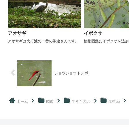
アオサギ
イボクサ
アオサギは火打池の一番の常連さんです。
植物図鑑にイボクサを追加
ショウジョウトンボ
ホーム
図鑑
生きものpb
昆虫pb