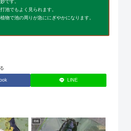
微妙です。
火打池でもよく見られます。
や植物で池の周りが急ににぎやかになります。
る
ook
LINE
図鑑