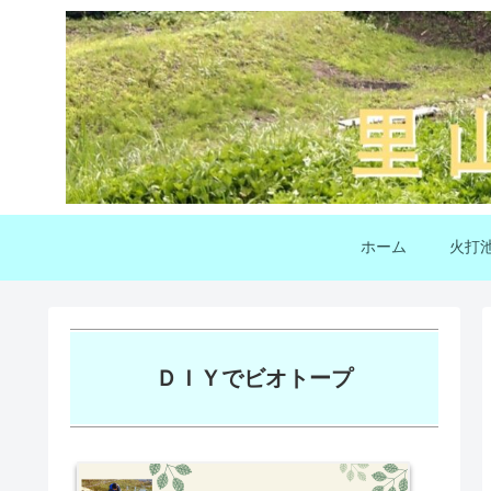
ホーム
火打
ＤＩＹでビオトープ