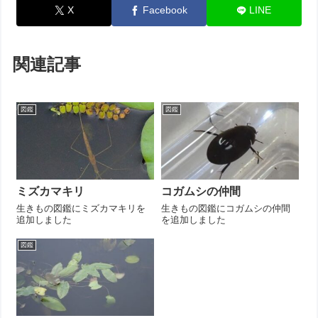
X
Facebook
LINE
関連記事
図鑑
図鑑
ミズカマキリ
コガムシの仲間
生きもの図鑑にミズカマキリを
生きもの図鑑にコガムシの仲間
追加しました
を追加しました
図鑑