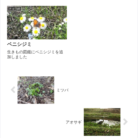
チョウpb
ベニシジミ
生きもの図鑑にベニシジミを追
加しました
ミツバ
アオサギ