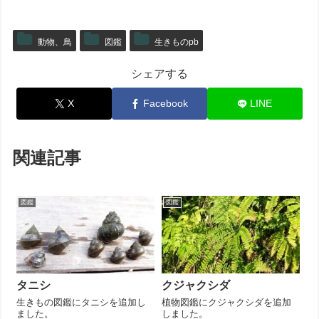
動物、鳥
図鑑
生きものpb
シェアする
X
Facebook
LINE
関連記事
図鑑
図鑑
タニシ
クジャクシダ
生きもの図鑑にタニシを追加し
植物図鑑にクジャクシダを追加
ました。
しました。