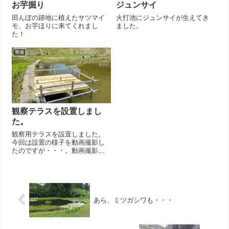
お芋掘り
ジュンサイ
田んぼの跡地に植えたサツマイ
火打池にジュンサイが生えてき
モ、お芋ほりに来てくれまし
ました。
た！
整備
観察テラスを設置しまし
た。
観察用テラスを設置しました。
今回は設置の様子を動画撮影し
たのですが・・・。動画撮影の
難しさを実感しました
あら、ミツガシワも・・・