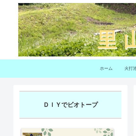
ホーム
火打
ＤＩＹでビオトープ