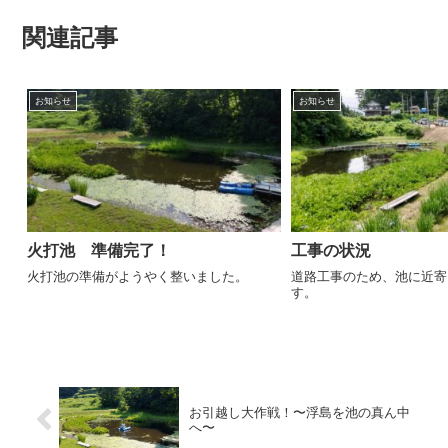
関連記事
お知らせ
お知らせ
火打池 準備完了！
工事の状況
火打池の準備がようやく整いました。
道路工事のため、池に近寄
す。
お引越し大作戦！〜浮島を池の真ん中
へ〜