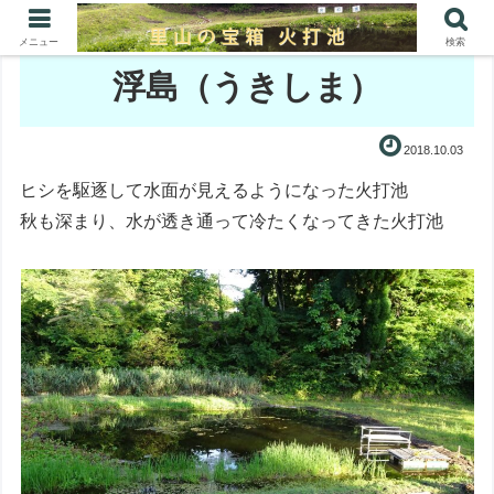
メニュー
検索
浮島（うきしま）
2018.10.03
ヒシを駆逐して水面が見えるようになった火打池
秋も深まり、水が透き通って冷たくなってきた火打池