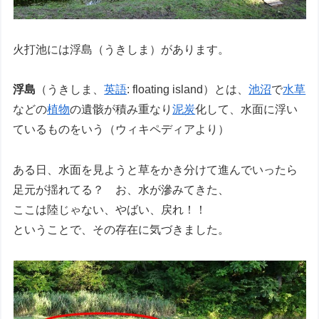
火打池には浮島（うきしま）があります。
浮島
（うきしま、
英語
: floating island）とは、
池沼
で
水草
などの
植物
の遺骸が積み重なり
泥炭
化して、水面に浮い
ているものをいう（ウィキペディアより）
ある日、水面を見ようと草をかき分けて進んでいったら
足元が揺れてる？ お、水が滲みてきた、
ここは陸じゃない、やばい、戻れ！！
ということで、その存在に気づきました。