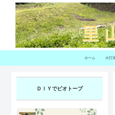
ホーム
火打
ＤＩＹでビオトープ