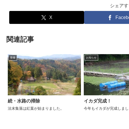
シェアす
X
Faceb
関連記事
整備
お知らせ
続・水路の掃除
イカダ完成！
法末集落は紅葉が始まりました。
今年もイカダが完成しまし