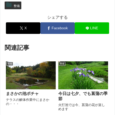
整備
シェアする
X
Facebook
LINE
関連記事
整備
整備
まさかの池ポチャ
今日は七夕、でも菖蒲の季
節
テラスの解体作業中にまさか
の・・・
火打池では今、菖蒲の花が楽し
めます