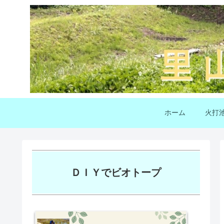
ホーム
火打
ＤＩＹでビオトープ