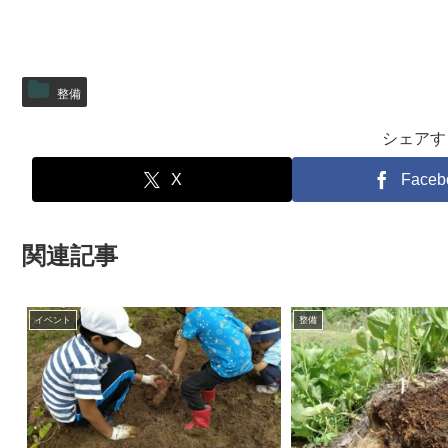
整備
シェアす
X
Faceb
関連記事
イベント
整備