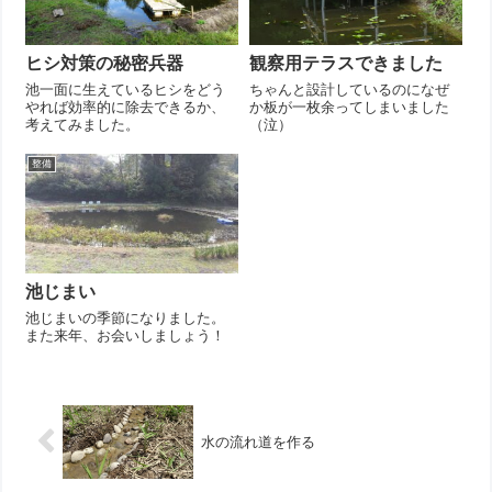
ヒシ対策の秘密兵器
観察用テラスできました
池一面に生えているヒシをどう
ちゃんと設計しているのになぜ
やれば効率的に除去できるか、
か板が一枚余ってしまいました
考えてみました。
（泣）
整備
池じまい
池じまいの季節になりました。
また来年、お会いしましょう！
水の流れ道を作る