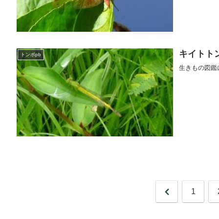
キイトト
トンボpb
生きもの図鑑
前
1
へ