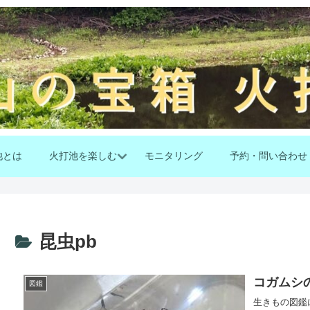
池とは
火打池を楽しむ
モニタリング
予約・問い合わせ
昆虫pb
コガムシ
図鑑
生きもの図鑑