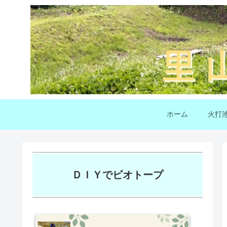
ホーム
火打
ＤＩＹでビオトープ