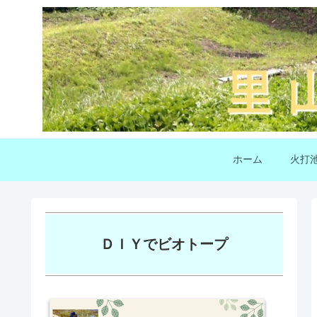
ホーム
火打
ＤＩＹでビオトープ