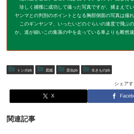
珍しく捕獲に成功して撮った写真ですが、捕まえてい
ヤンマとの判別のポイントとなる胸部側面の写真は撮
このギンヤンマ、いったいどのぐらいの速度で飛ぶの
か。道が細いこの集落の中を走っている車よりも断然
トンボpb
図鑑
昆虫pb
生きものpb
シェアす
X
Faceb
関連記事