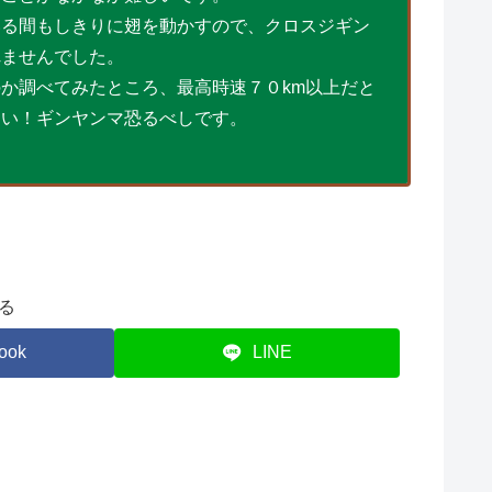
る間もしきりに翅を動かすので、クロスジギン
れませんでした。
か調べてみたところ、最高時速７０km以上だと
速い！ギンヤンマ恐るべしです。
る
ook
LINE