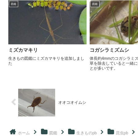
図鑑
図鑑
ミズカマキリ
コガシラミズムシ
生きもの図鑑にミズカマキリを追加しまし
体長約4mmのコガシラミ
た
草を除去していると一緒に
とが多いです。
オオコオイムシ
ホーム
図鑑
生きものpb
昆虫pb