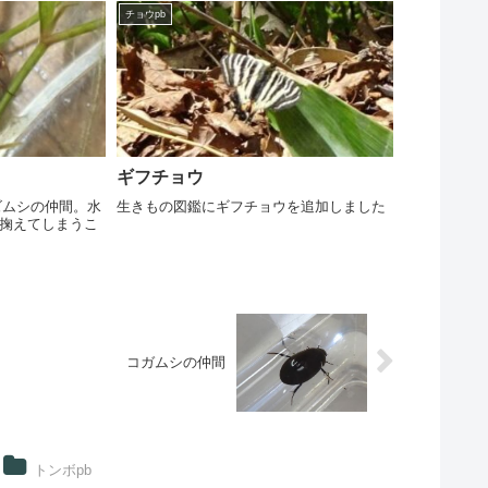
チョウpb
ギフチョウ
ズムシの仲間。水
生きもの図鑑にギフチョウを追加しました
掬えてしまうこ
コガムシの仲間
トンボpb