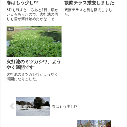
春はもう少し!?
観察テラス撤去しました
3月も残すところあと1日。暖か
観察テラスと筏を撤去しまし
い日もあったので、火打池の周
た。
りも雪が溶け始めたかな、そろ
そろフキノトウが出てるかな？
などと思っていたのですが、甘
風景
かった。 春はまだもう少し先
のよう。長岡の市街地からはち
ょっと想像できませんでした。
そうはいっても...
火打池のミツガシワ、よう
やく満開です
火打池のミツガシワがようやく
満開になりました。
春はもう少し!?