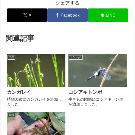
シェアする
X
Facebook
LINE
関連記事
図鑑
トンボpb
カンガレイ
コシアキトンボ
植物図鑑にカンガレイを追加し
生きもの図鑑にコシアキトンボ
ました
を追加しました。
図鑑