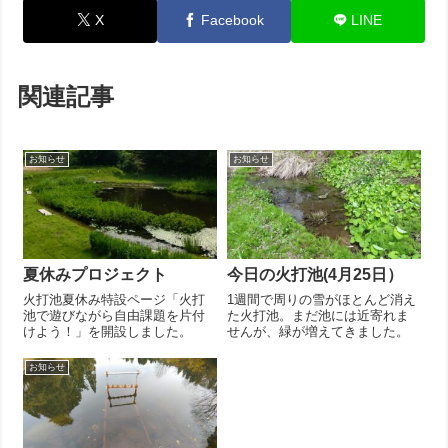
X
Facebook
LINE
関連記事
お知らせ
お知らせ
夏休みプロジェクト
今日の火打池(4月25日）
火打池夏休み特設ページ「火打
1週間で周りの雪がほとんど消え
池で遊びながら自由課題を片付
た火打池。まだ池には近寄れま
けよう！」を開設しました。
せんが、緑が増えてきました。
お知らせ