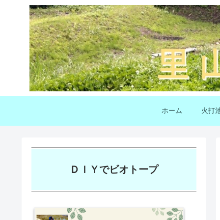
ホーム
火打
ＤＩＹでビオトープ