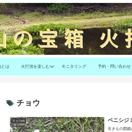
池とは
火打池を楽しむ
モニタリング
予約・問い合わせ
チョウ
ベニシジ
チョウpb
生きもの図鑑